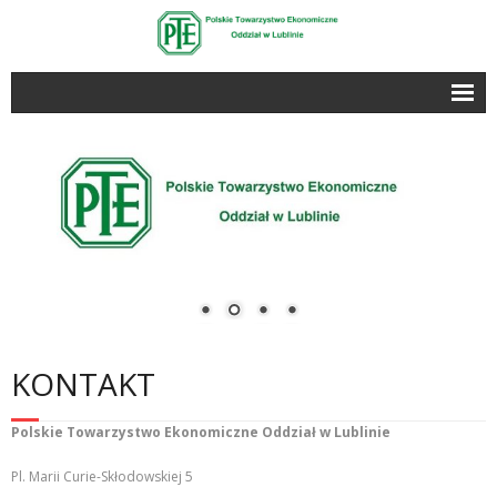
O Nas
- O Nas
- Archiwum wydarzeń
- Partnerzy
- Zostań członkiem PTE
Edukacja
KONTAKT
- Warsztaty i szkolenia
Polskie Towarzystwo Ekonomiczne
Oddział w Lublinie
- Seminaria naukowe
Pl. Marii Curie-Skłodowskiej 5
Olimpiada Wiedzy Ekonomicznej