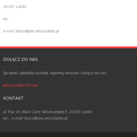
20-031 Lublin
Kontakt
tel.:
RODO
e-mail:
biuro@pte.umcs.lublin.pl
DOŁĄCZ DO NAS
Sprawdź zakładkę kontakt, wypełnij wniosek i dołącz do nas.
REGULAMIN STRONY
KONTAKT
ul. Plac im. Marii Curie-Skłodowskiej 5, 20-031 Lublin
tel.: , e-mail: biuro@pte.umcs.lublin.pl